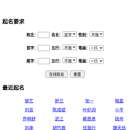
在线起名
起名要求
姓氏：
名长：
性别：
首字：
五行：
笔画：
尾字：
五行：
笔画：
最近起名
邹艺
舒兰
张一
程星
刘亘
陈成斌
叶杞诩
小平
乔明舒
武江
赖思彦
砚舟
刘承
胡竹君
任我行
魏天烁