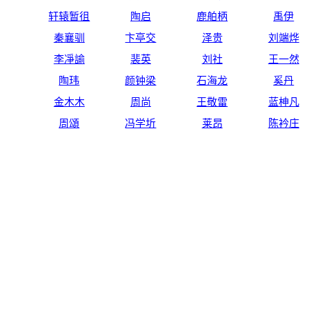
轩辕暂徂
陶启
鹿舶柄
禹伊
秦襄驯
卞亭交
泽贵
刘端烨
李凈諭
裴英
刘社
王一然
陶玮
颜钟梁
石海龙
奚丹
金木木
周尚
王敬雷
蓝柛凡
周頌
冯学圻
莱昂
陈衿庄