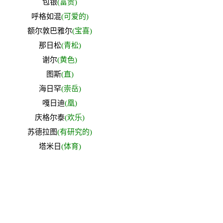
包银
(富贵)
呼格如混
(可爱的)
额尔敦巴雅尔
(宝喜)
那日松
(青松)
谢尔
(黄色)
图斯
(直)
海日罕
(崇岳)
嘎日迪
(凰)
庆格尔泰
(欢乐)
苏德拉图
(有研究的)
塔米日
(体育)