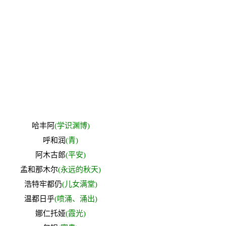
哈丰阿
(学识渊博)
呼和润
(青)
阿木古郎
(平安)
孟和那木尔
(永远的秋天)
浩特牢都仍
(儿女满堂)
温都日乎
(喷涌、涌出)
娜仁托娅
(霞光)