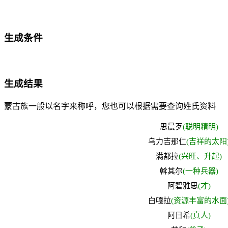
常用蒙古族名字
生成条件
生成结果
蒙古族一般以名字来称呼，您也可以根据需要查询姓氏资料
思晨歹
(聪明精明)
乌力吉那仁
(吉祥的太阳
满都拉
(兴旺、升起)
斡其尔
(一种兵器)
阿碧雅思
(才)
白嘎拉
(资源丰富的水面
阿日希
(真人)