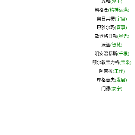
苏和
(斧子)
朝格仓
(精神满满)
奥日其楞
(宇宙)
巴雅尔玛
(喜事)
敖登格日勒
(星光)
沃涵
(智慧)
明安温都斯
(千根)
额尔敦宝力格
(宝泉)
阿吉拉
(工作)
厚格吉夫
(发展)
门德
(泰宁)